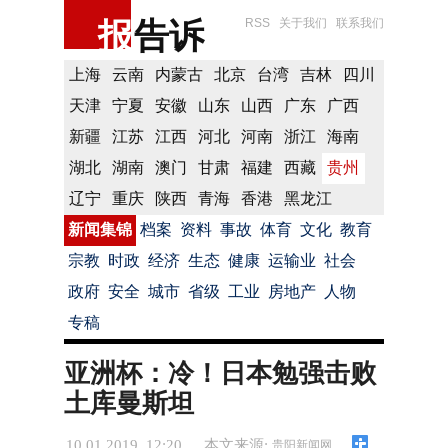
报
告诉
RSS
关于我们
联系我们
上海
云南
内蒙古
北京
台湾
吉林
四川
天津
宁夏
安徽
山东
山西
广东
广西
新疆
江苏
江西
河北
河南
浙江
海南
湖北
湖南
澳门
甘肃
福建
西藏
贵州
辽宁
重庆
陕西
青海
香港
黑龙江
新闻集锦
档案
资料
事故
体育
文化
教育
宗教
时政
经济
生态
健康
运输业
社会
政府
安全
城市
省级
工业
房地产
人物
专稿
亚洲杯：冷！日本勉强击败
土库曼斯坦
10.01.2019 12:20
本文来源:
贵阳新闻网