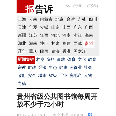
报
告诉
RSS
关于我们
联系我们
上海
云南
内蒙古
北京
台湾
吉林
四川
天津
宁夏
安徽
山东
山西
广东
广西
新疆
江苏
江西
河北
河南
浙江
海南
湖北
湖南
澳门
甘肃
福建
西藏
贵州
辽宁
重庆
陕西
青海
香港
黑龙江
新闻集锦
档案
资料
事故
体育
文化
教育
宗教
时政
经济
生态
健康
运输业
社会
政府
安全
城市
省级
工业
房地产
人物
专稿
贵州省级公共图书馆每周开
放不少于72小时
02.12.2019 16:31
本文来源:
贵州新闻