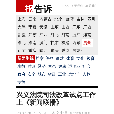
报
告诉
RSS
关于我们
联系我们
上海
云南
内蒙古
北京
台湾
吉林
四川
天津
宁夏
安徽
山东
山西
广东
广西
新疆
江苏
江西
河北
河南
浙江
海南
湖北
湖南
澳门
甘肃
福建
西藏
贵州
辽宁
重庆
陕西
青海
香港
黑龙江
新闻集锦
档案
资料
事故
体育
文化
教育
宗教
时政
经济
生态
健康
运输业
社会
政府
安全
城市
省级
工业
房地产
人物
专稿
兴义法院司法改革试点工作
上《新闻联播》
20.02.2017 15:34
本文来源:
贵州地方新闻网