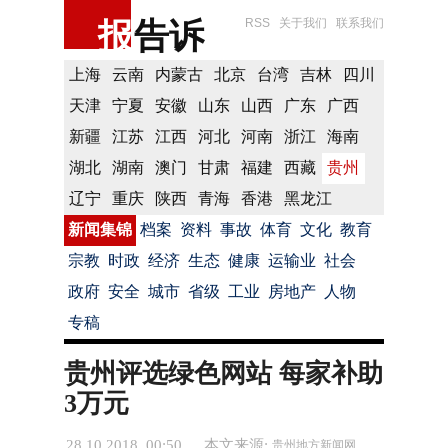
报
告诉
RSS
关于我们
联系我们
上海
云南
内蒙古
北京
台湾
吉林
四川
天津
宁夏
安徽
山东
山西
广东
广西
新疆
江苏
江西
河北
河南
浙江
海南
湖北
湖南
澳门
甘肃
福建
西藏
贵州
辽宁
重庆
陕西
青海
香港
黑龙江
新闻集锦
档案
资料
事故
体育
文化
教育
宗教
时政
经济
生态
健康
运输业
社会
政府
安全
城市
省级
工业
房地产
人物
专稿
贵州评选绿色网站 每家补助
3万元
28.10.2018 00:50
本文来源:
贵州地方新闻网