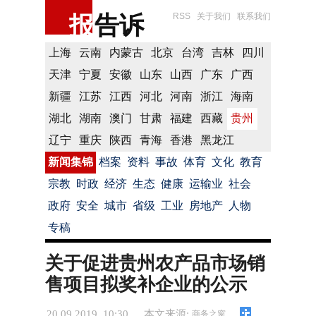
报
告诉
RSS
关于我们
联系我们
上海
云南
内蒙古
北京
台湾
吉林
四川
天津
宁夏
安徽
山东
山西
广东
广西
新疆
江苏
江西
河北
河南
浙江
海南
湖北
湖南
澳门
甘肃
福建
西藏
贵州
辽宁
重庆
陕西
青海
香港
黑龙江
新闻集锦
档案
资料
事故
体育
文化
教育
宗教
时政
经济
生态
健康
运输业
社会
政府
安全
城市
省级
工业
房地产
人物
专稿
关于促进贵州农产品市场销
售项目拟奖补企业的公示
20.09.2019 10:30
本文来源:
商务之窗