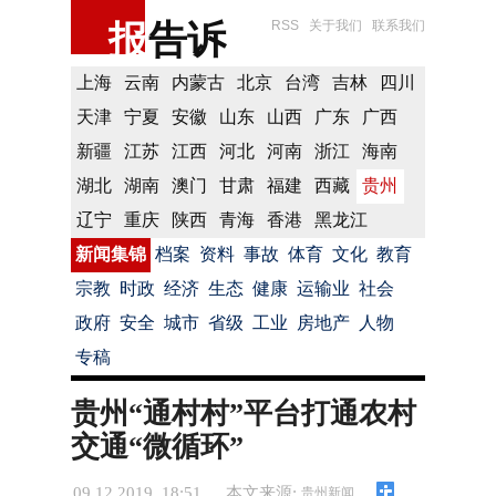
报
告诉
RSS
关于我们
联系我们
上海
云南
内蒙古
北京
台湾
吉林
四川
天津
宁夏
安徽
山东
山西
广东
广西
新疆
江苏
江西
河北
河南
浙江
海南
湖北
湖南
澳门
甘肃
福建
西藏
贵州
辽宁
重庆
陕西
青海
香港
黑龙江
新闻集锦
档案
资料
事故
体育
文化
教育
宗教
时政
经济
生态
健康
运输业
社会
政府
安全
城市
省级
工业
房地产
人物
专稿
贵州“通村村”平台打通农村
交通“微循环”
09.12.2019 18:51
本文来源:
贵州新闻