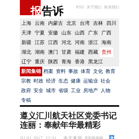
报
告诉
RSS
关于我们
联系我们
上海
云南
内蒙古
北京
台湾
吉林
四川
天津
宁夏
安徽
山东
山西
广东
广西
新疆
江苏
江西
河北
河南
浙江
海南
湖北
湖南
澳门
甘肃
福建
西藏
贵州
辽宁
重庆
陕西
青海
香港
黑龙江
新闻集锦
档案
资料
事故
体育
文化
教育
宗教
时政
经济
生态
健康
运输业
社会
政府
安全
城市
省级
工业
房地产
人物
专稿
遵义汇川航天社区党委书记
连丽：奉献年华最精彩
02.01.2017 22:31
本文来源:
贵阳新闻网