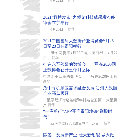
新华
4月22日，
2021“数博发布”之领先科技成果发布终
审会在京举行
新华
4月25日，
2021中国国际大数据产业博览会5月26
日至28日在贵阳举行
新华网贵阳4月22日电（周远钢）4月22
新华
日，
打造永不落幕的数博会——写在2020网
上数博会召开三个月之际
打造永不落幕的数博会 ——写在2020网上数
新华
危中寻机顺应需求融合发展 贵州大数据
产业亮点频频
数字经济增速连续5年排名全国第一,大数据
新华
产
“一应黔行”APP开启贵阳地铁“刷脸时
代”
新华
新华网贵阳7月28日电 7月27日，
陈晏：发展新产业 壮大新动能 做大做