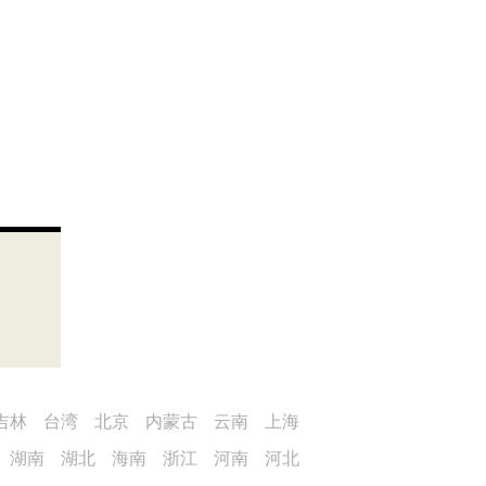
吉林
台湾
北京
内蒙古
云南
上海
湖南
湖北
海南
浙江
河南
河北