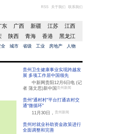
RSS
关于我们
联系我们
广东
广西
新疆
江苏
江西
庆
陕西
青海
香港
黑龙江
安全
城市
省级
工业
房地产
人物
贵州卫生健康事业实现跨越发
展 多项工作居中国领先
中新网贵阳12月6日电 (记
者 蒲文思)新中国
贵州新闻
贵州“通村村”平台打通农村交
通“微循环”
11月30日，
贵州新闻
贵州对就业补助资金政策进行
全面调整和完善