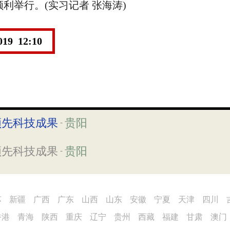
顺利举行。(实习记者 张海涛)
019 12:10
领先科技成果
贵阳
-
领先科技成果
贵阳
-
苏
新疆
广西
广东
山西
山东
安徽
宁夏
天津
四川
香港
青海
陕西
重庆
辽宁
贵州
西藏
福建
甘肃
澳门