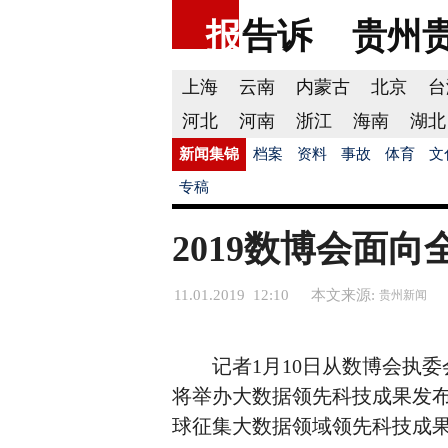
报
告诉
贵州
上海
云南
内蒙古
北京
台
河北
河南
浙江
海南
湖北
新闻集锦
档案
资料
事故
体育
文
专稿
2019数博会面
11.01.2019 12:10
本文来源:
贵州新闻
记者1月10日从数博会执委会
将举办大数据领先科技成果发
球征集大数据领域领先科技成