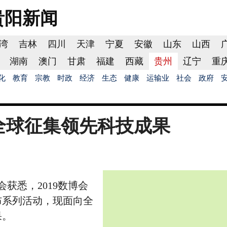
贵阳
新闻
湾
吉林
四川
天津
宁夏
安徽
山东
山西
湖南
澳门
甘肃
福建
西藏
贵州
辽宁
重
化
教育
宗教
时政
经济
生态
健康
运输业
社会
政府
向全球征集领先科技成果
获悉，2019数博会
布系列活动，现面向全
果。