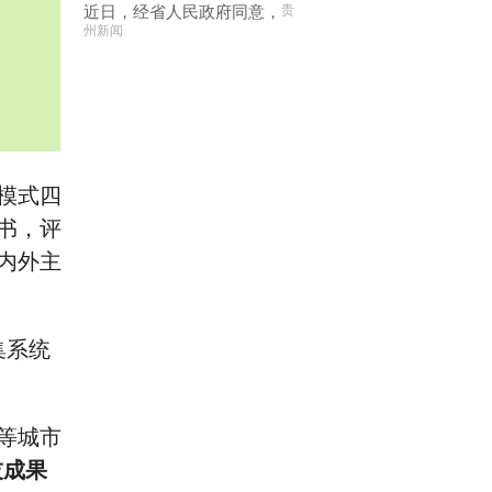
近日，经省人民政府同意，
贵
州新闻
模式四
书，评
内外主
集系统
等城市
技成果