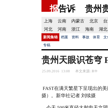
报
告诉
贵州
上海
云南
内蒙古
北京
台
河北
河南
浙江
海南
湖北
新闻集锦
档案
资料
事故
体育
文
专稿
贵州天眼识苍穹 
25.09.2016 13:08
本文来源:
新华
FAST在满天繁星下呈现出的美
摄）。新华社记者 刘续摄
今天,500米直径大射电天文望远