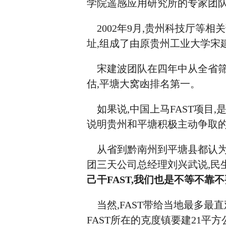
学院遥感应用研究所的专家团队
2002年9月,贵州科技厅等
址,组成了由原贵州工业大学宋
宋建波团队在四年中从全省筛选
估,平塘大窝凼排名第一。
如果说,中国上马FAST项目,
说明贵州和平塘积极主动争取
从省到黔南州到平塘县都认为,
团三天公司总经理刘兴武说,民
己干FAST,我们也是不等不靠不
当然,FAST带给当地最多最
FAST所在的克度镇要建21平方