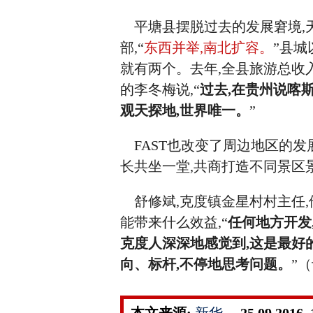
平塘县摆脱过去的发展窘境,天
部,“
东西并举,南北扩容。
”县
就有两个。去年,全县旅游总收入55.
的李冬梅说,“
过去,在贵州说喀斯
观天探地,世界唯一。
”
FAST也改变了周边地区的发
长共坐一堂,共商打造不同景区
舒修斌,克度镇金星村村主任,他
能带来什么效益,“
任何地方开发
克度人深深地感觉到,这是最好
向、标杆,不停地思考问题。
”