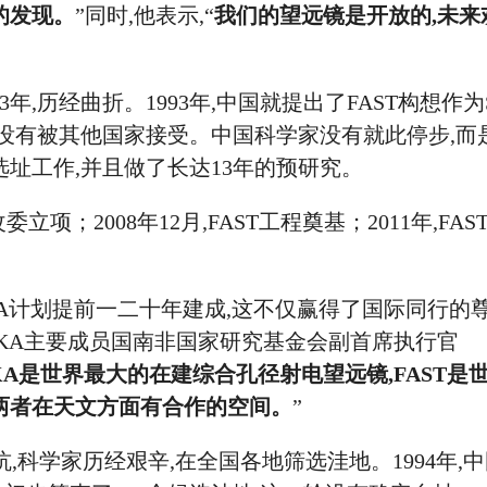
的发现。
”同时,他表示,“
我们的望远镜是开放的,未来
,历经曲折。1993年,中国就提出了FAST构想作为
案没有被其他国家接受。中国科学家没有就此停步,而
州选址工作,并且做了长达13年的预研究。
委立项；2008年12月,FAST工程奠基；2011年,FAS
A计划提前一二十年建成,这不仅赢得了国际同行的尊
SKA主要成员国南非国家研究基金会副首席执行官
KA是世界最大的在建综合孔径射电望远镜,FAST是
两者在天文方面有合作的空间。
”
,科学家历经艰辛,在全国各地筛选洼地。1994年,