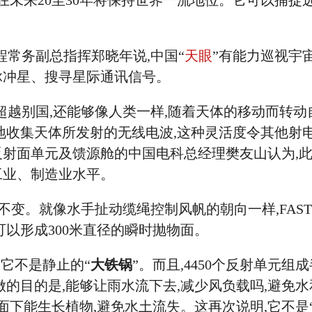
倍,在未来20至30年将保持世界一流地位。它可以捕捉
程常务副总指挥郑晓年说,中国“
天眼
”有能力巡视宇
脉冲星、搜寻星际通讯信号。
超越别国,还能够像人类一样,随着天体的移动而转动
地收集天体所发射的无线电波,这种灵活度令其他射
射面单元及馈源舱的中国电科总经理樊友山认为,
工业、制造业水平。
不变。就像水手扯动缆绳控制风帆的朝向一样,FAS
可以形成300米直径的瞬时抛物面。
,它不是静止的“
大铁锅
”。而且,4450个反射单元组
做的目的是,能够让雨水流下去,减少风负载吗,避免
面下能生长植物,避免水土流失。这再次说明,它不是