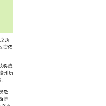
平之所
改变依
。
获奖成
贵州历
破。
灵敏
西博