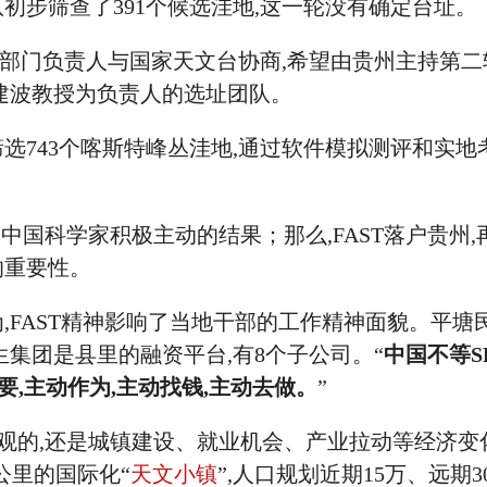
初步筛查了391个候选洼地,这一轮没有确定台址。
相关部门负责人与国家天文台协商,希望由贵州主持第二
建波教授为负责人的选址团队。
743个喀斯特峰丛洼地,通过软件模拟测评和实地
是中国科学家积极主动的结果；那么,FAST落户贵州,
的重要性。
FAST精神影响了当地干部的工作精神面貌。平塘
生集团是县里的融资平台,有8个子公司。“
中国不等S
要,主动作为,主动找钱,主动去做。
”
直观的,还是城镇建设、就业机会、产业拉动等经济变
公里的国际化“
天文小镇
”,人口规划近期15万、远期3