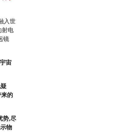
融入世
的射电
远镜
的宇宙
无疑
带来的
势,尽
揭示物