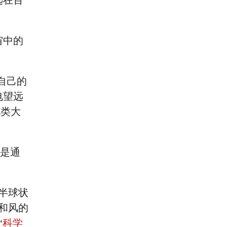
远在百
宙中的
自己的
电望远
此类大
T是通
成半球状
水和风的
“
科学