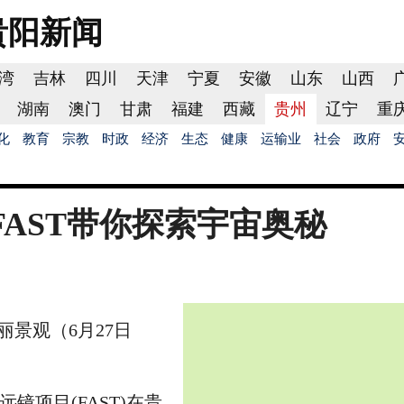
贵阳
新闻
湾
吉林
四川
天津
宁夏
安徽
山东
山西
湖南
澳门
甘肃
福建
西藏
贵州
辽宁
重
化
教育
宗教
时政
经济
生态
健康
运输业
社会
政府
FAST带你探索宇宙奥秘
丽景观（6月27日
镜项目(FAST)在贵