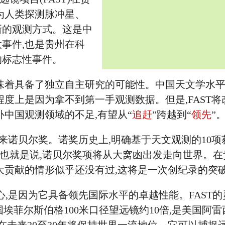
为人类探测脉冲星、
新的观测方式。这是中
事件,也是贵州在科
的标志性事件。
味着具备了独立自主研究的可能性。中国天文学水
程度上是因为拿不到第一手观测数据。但是,FAST将
补中国观测领域的不足,有望从“
追赶
”跨越到“
领先
”
带来诺贝尔奖。诺奖历史上,明确基于天文观测的10项
。也就是说,诺贝尔奖项将从大窝凼出发走向世界。在
大贡献的情形似乎还没有过,这将是一次创纪录的突
心,是因为它具备领先国际水平的卓越性能。FAST的
国埃菲尔斯伯格100米口径望远镜约10倍,是美国阿雷