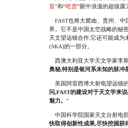
盲
”和“
吃货
”眼中浪漫的超级露
FAST也将大窝凼、贵州、中
界。它不是中国太空战略的秘密
天文望远镜合作,它还可能成为
(SKA)的一部分。
西澳大利亚大学天文学家李斯特
奥秘,特别是银河系未知的脉冲
美国阿雷西博大射电望远镜的负
问,FAST的建设对于天文学来
魅力。
”
中国科学院国家天文台射电部
快取得创新性成果,尽快挖掘获