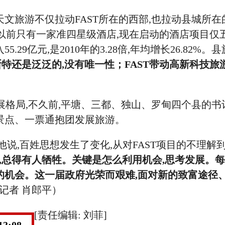
文旅游不仅拉动FAST所在的西部,也拉动县城所在
城以前只有一家准四星级酒店,现在启动的酒店项目仅
29亿元,是2010年的3.28倍,年均增长26.82%。
特还是泛泛的,没有唯一性；FAST带动高新科技旅
展格局,不久前,平塘、三都、独山、罗甸四个县的书
景点、一票通抱团发展旅游。
说,百姓思想发生了变化,从对FAST项目的不理解
,总得有人牺牲。关键是怎么利用机会,思考发展。
的机会。这一届政府光荣而艰难,面对新的致富途径
（记者 肖郎平）
[责任编辑: 刘菲]