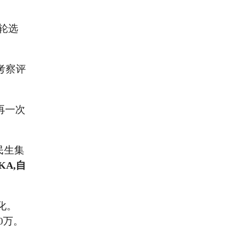
轮选
考察评
再一次
民生集
KA,自
化。
0万。