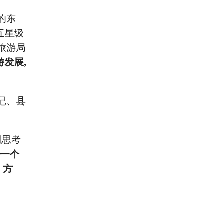
的东
五星级
县旅游局
游发展,
记、县
到思考
每一个
、方