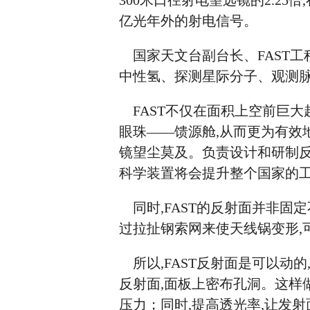
300米口径射电望远镜的2.25
亿光年外的射电信号。
国家天文台副台长、FAST工
中性氢、探测星际分子、观测
FAST不仅在面积上空前巨大
眼珠——馈源舱,从而更为有效
镜望尘莫及。负责设计和研制反
科学装置将会提升整个国家的
同时,FAST的反射面并非固定
过拉扯钢索网来使天线锅变形,
所以,FAST反射面是可以动的
反射面,面板上密布孔洞。这样
压力；同时,提高透光率,让发射