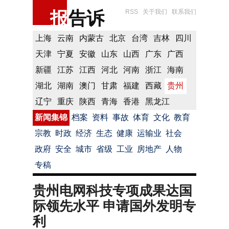
报
告诉
RSS
关于我们
联系我们
上海
云南
内蒙古
北京
台湾
吉林
四川
天津
宁夏
安徽
山东
山西
广东
广西
新疆
江苏
江西
河北
河南
浙江
海南
湖北
湖南
澳门
甘肃
福建
西藏
贵州
辽宁
重庆
陕西
青海
香港
黑龙江
新闻集锦
档案
资料
事故
体育
文化
教育
宗教
时政
经济
生态
健康
运输业
社会
政府
安全
城市
省级
工业
房地产
人物
专稿
贵州电网科技专项成果达国
际领先水平 申请国外发明专
利