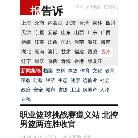
报
告诉
RSS
关于我们
联系我们
上海
云南
内蒙古
北京
台湾
吉林
四川
天津
宁夏
安徽
山东
山西
广东
广西
新疆
江苏
江西
河北
河南
浙江
海南
湖北
湖南
澳门
甘肃
福建
西藏
贵州
辽宁
重庆
陕西
青海
香港
黑龙江
新闻集锦
档案
资料
事故
体育
文化
教育
宗教
时政
经济
生态
健康
运输业
社会
政府
安全
城市
省级
工业
房地产
人物
专稿
职业篮球挑战赛遵义站 北控
男篮两连胜收官
24.10.2019 17:53
本文来源:
新华