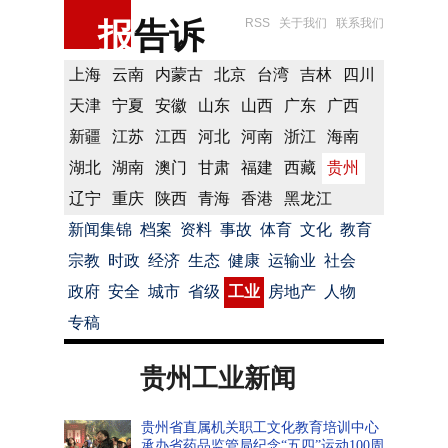
报
告诉
RSS
关于我们
联系我们
上海
云南
内蒙古
北京
台湾
吉林
四川
天津
宁夏
安徽
山东
山西
广东
广西
新疆
江苏
江西
河北
河南
浙江
海南
湖北
湖南
澳门
甘肃
福建
西藏
贵州
辽宁
重庆
陕西
青海
香港
黑龙江
新闻集锦
档案
资料
事故
体育
文化
教育
宗教
时政
经济
生态
健康
运输业
社会
政府
安全
城市
省级
工业
房地产
人物
专稿
贵州工业新闻
贵州省直属机关职工文化教育培训中心
承办省药品监管局纪念“五四”运动100周