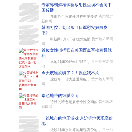
专家称朝鲜核试验放射性尘埃不会向中
国传播
贵州地方
放射性尘埃传播过程中主要受
新闻网
韩国将按计划出版《日军慰安妇白皮
书》
贵州地方新闻
中新网1月5日电 据外媒报
网
首位女性指挥官在美国西点军校宣誓就
职
贵州地方新闻
当地时间2016年1月5日，
网
今天该谁刷碗了？！反正我不刷...
贵州地方新闻
这些年，你为逃避刷碗，
网
暗色地带的细腻空间
贵州地方
冷酷的暗色是展示个性空间的
新闻网
一线城市的地王游戏 京沪等地频现高价
地
贵州地
近段时间京沪等地频现高价地，