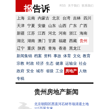
报
告诉
RSS
关于我们
联系我们
上海
云南
内蒙古
北京
台湾
吉林
四川
天津
宁夏
安徽
山东
山西
广东
广西
新疆
江苏
江西
河北
河南
浙江
海南
湖北
湖南
澳门
甘肃
福建
西藏
贵州
辽宁
重庆
陕西
青海
香港
黑龙江
新闻集锦
档案
资料
事故
体育
文化
教育
宗教
时政
经济
生态
健康
运输业
社会
政府
安全
城市
省级
工业
房地产
人物
专稿
贵州房地产新闻
北京朝阳区西直河石材市场清退土地
115万平方米