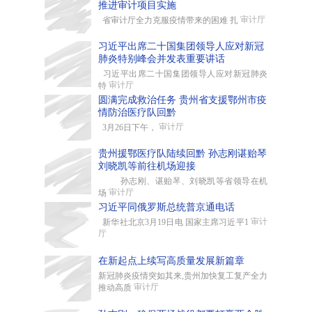
推进审计项目实施
审计厅
省审计厅全力克服疫情带来的困难 扎
习近平出席二十国集团领导人应对新冠
肺炎特别峰会并发表重要讲话
习近平出席二十国集团领导人应对新冠肺炎
审计厅
特
圆满完成救治任务 贵州省支援鄂州市疫
情防治医疗队回黔
审计厅
3月26日下午，
贵州援鄂医疗队陆续回黔 孙志刚谌贻琴
刘晓凯等前往机场迎接
孙志刚、谌贻琴、刘晓凯等省领导在机
审计厅
场
习近平同俄罗斯总统普京通电话
审计
新华社北京3月19日电 国家主席习近平1
厅
在新起点上续写高质量发展新篇章
新冠肺炎疫情突如其来,贵州加快复工复产全力
审计厅
推动高质