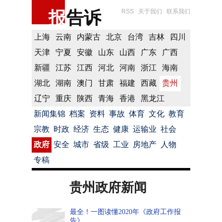
报
告诉
RSS
关于我们
联系我们
上海
云南
内蒙古
北京
台湾
吉林
四川
天津
宁夏
安徽
山东
山西
广东
广西
新疆
江苏
江西
河北
河南
浙江
海南
湖北
湖南
澳门
甘肃
福建
西藏
贵州
辽宁
重庆
陕西
青海
香港
黑龙江
新闻集锦
档案
资料
事故
体育
文化
教育
宗教
时政
经济
生态
健康
运输业
社会
政府
安全
城市
省级
工业
房地产
人物
专稿
贵州政府新闻
最全！一图读懂2020年《政府工作报
告》