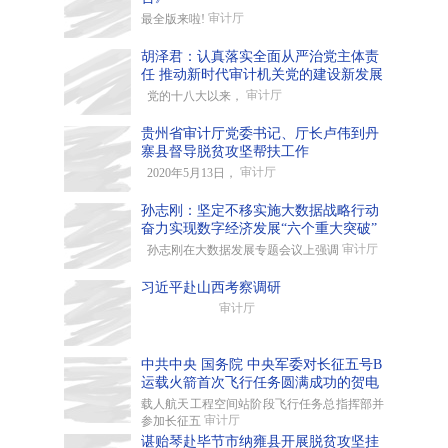
审计厅
最全版来啦!
胡泽君：认真落实全面从严治党主体责
任 推动新时代审计机关党的建设新发展
审计厅
党的十八大以来，
贵州省审计厅党委书记、厅长卢伟到丹
寨县督导脱贫攻坚帮扶工作
审计厅
2020年5月13日，
孙志刚：坚定不移实施大数据战略行动
奋力实现数字经济发展“六个重大突破”
审计厅
孙志刚在大数据发展专题会议上强调
习近平赴山西考察调研
审计厅
中共中央 国务院 中央军委对长征五号B
运载火箭首次飞行任务圆满成功的贺电
载人航天工程空间站阶段飞行任务总指挥部并
审计厅
参加长征五
谌贻琴赴毕节市纳雍县开展脱贫攻坚挂