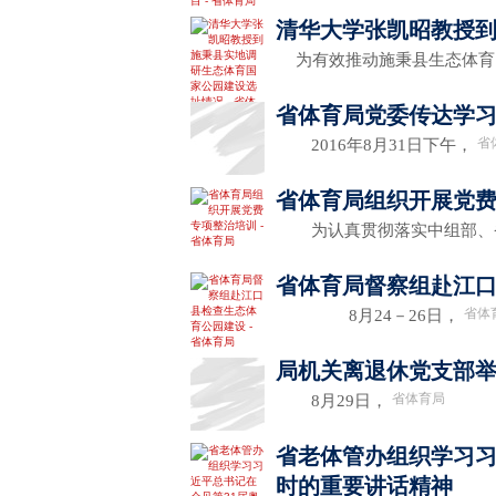
清华大学张凯昭教授
为有效推动施秉县生态体育
省体育局党委传达学
省
2016年8月31日下午，
省体育局组织开展党
为认真贯彻落实中组部、
省体育局督察组赴江
省体
8月24－26日，
局机关离退休党支部
省体育局
8月29日，
省老体管办组织学习习
时的重要讲话精神