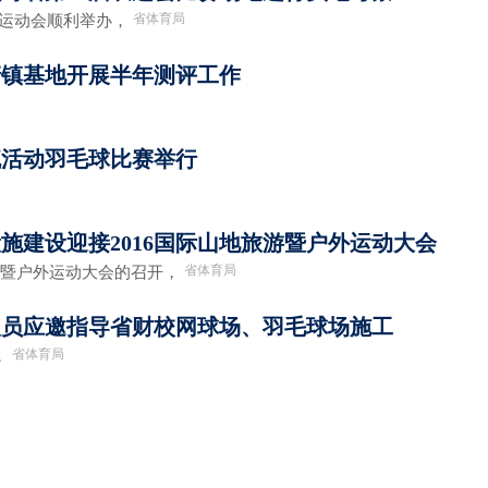
省体育局
运动会顺利举办，
清镇基地开展半年测评工作
交流活动羽毛球比赛举行
施建设迎接2016国际山地旅游暨户外运动大会
省体育局
游暨户外运动大会的召开，
人员应邀指导省财校网球场、羽毛球场施工
省体育局
，