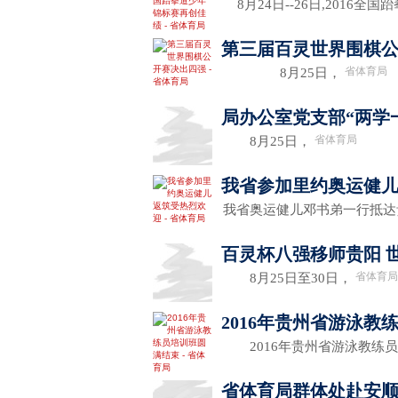
8月24日--26日,2016全国
第三届百灵世界围棋
省体育局
8月25日，
局办公室党支部“两学
省体育局
8月25日，
我省参加里约奥运健
我省奥运健儿邓书弟一行抵
百灵杯八强移师贵阳 
省体育局
8月25日至30日，
2016年贵州省游泳教
2016年贵州省游泳教练员
省体育局群体处赴安