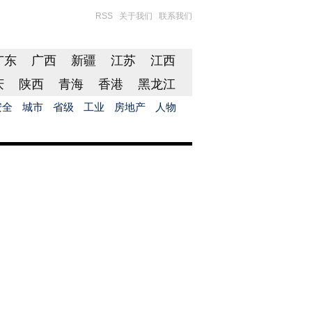
RSS
关于我们
联系我们
广东
广西
新疆
江苏
江西
庆
陕西
青海
香港
黑龙江
安全
城市
省级
工业
房地产
人物