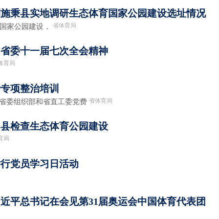
到施秉县实地调研生态体育国家公园建设选址情况
省体育局
国家公园建设，
习省委十一届七次全会精神
体育局
费专项整治培训
省体育局
省委组织部和省直工委党费
口县检查生态体育公园建设
育局
举行党员学习日活动
近平总书记在会见第31届奥运会中国体育代表团