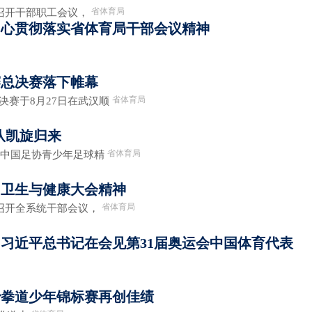
省体育局
召开干部职工会议，
中心贯彻落实省体育局干部会议精神
赛总决赛落下帷幕
省体育局
赛于8月27日在武汉顺
表队凯旋归来
省体育局
年中国足协青少年足球精
国卫生与健康大会精神
省体育局
召开全系统干部会议，
习近平总书记在会见第31届奥运会中国体育代表
国跆拳道少年锦标赛再创佳绩