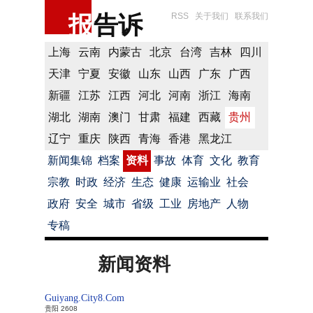
报
告诉
RSS
关于我们
联系我们
上海
云南
内蒙古
北京
台湾
吉林
四川
天津
宁夏
安徽
山东
山西
广东
广西
新疆
江苏
江西
河北
河南
浙江
海南
湖北
湖南
澳门
甘肃
福建
西藏
贵州
辽宁
重庆
陕西
青海
香港
黑龙江
新闻集锦
档案
资料
事故
体育
文化
教育
宗教
时政
经济
生态
健康
运输业
社会
政府
安全
城市
省级
工业
房地产
人物
专稿
新闻资料
Guiyang.City8.Com
贵阳 2608