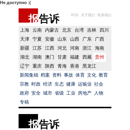
Не доступно :(
报
告诉
RSS
关于我们
联系我们
上海
云南
内蒙古
北京
台湾
吉林
四川
天津
宁夏
安徽
山东
山西
广东
广西
新疆
江苏
江西
河北
河南
浙江
海南
湖北
湖南
澳门
甘肃
福建
西藏
贵州
辽宁
重庆
陕西
青海
香港
黑龙江
新闻集锦
档案
资料
事故
体育
文化
教育
宗教
时政
经济
生态
健康
运输业
社会
政府
安全
城市
省级
工业
房地产
人物
专稿
报
告诉