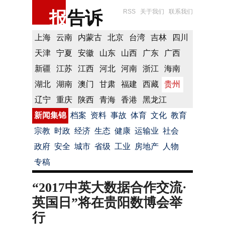
报
告诉
RSS
关于我们
联系我们
上海
云南
内蒙古
北京
台湾
吉林
四川
天津
宁夏
安徽
山东
山西
广东
广西
新疆
江苏
江西
河北
河南
浙江
海南
湖北
湖南
澳门
甘肃
福建
西藏
贵州
辽宁
重庆
陕西
青海
香港
黑龙江
新闻集锦
档案
资料
事故
体育
文化
教育
宗教
时政
经济
生态
健康
运输业
社会
政府
安全
城市
省级
工业
房地产
人物
专稿
“2017中英大数据合作交流·
英国日”将在贵阳数博会举
行