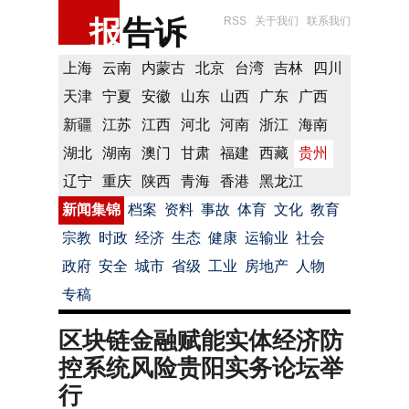
报
告诉
RSS
关于我们
联系我们
上海
云南
内蒙古
北京
台湾
吉林
四川
天津
宁夏
安徽
山东
山西
广东
广西
新疆
江苏
江西
河北
河南
浙江
海南
湖北
湖南
澳门
甘肃
福建
西藏
贵州
辽宁
重庆
陕西
青海
香港
黑龙江
新闻集锦
档案
资料
事故
体育
文化
教育
宗教
时政
经济
生态
健康
运输业
社会
政府
安全
城市
省级
工业
房地产
人物
专稿
区块链金融赋能实体经济防
控系统风险贵阳实务论坛举
行