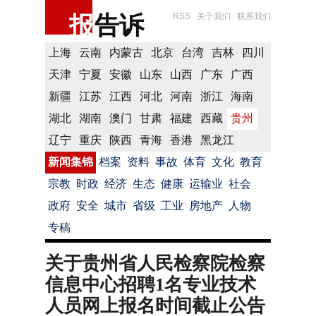
报
告诉
RSS
关于我们
联系我们
上海
云南
内蒙古
北京
台湾
吉林
四川
天津
宁夏
安徽
山东
山西
广东
广西
新疆
江苏
江西
河北
河南
浙江
海南
湖北
湖南
澳门
甘肃
福建
西藏
贵州
辽宁
重庆
陕西
青海
香港
黑龙江
新闻集锦
档案
资料
事故
体育
文化
教育
宗教
时政
经济
生态
健康
运输业
社会
政府
安全
城市
省级
工业
房地产
人物
专稿
关于贵州省人民检察院检察
信息中心招聘1名专业技术
人员网上报名时间截止公告