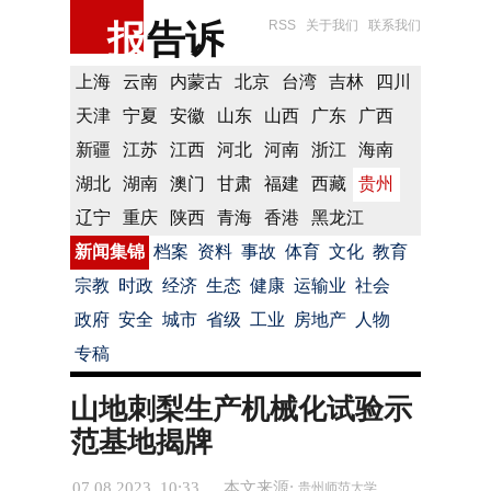
报
告诉
RSS
关于我们
联系我们
上海
云南
内蒙古
北京
台湾
吉林
四川
天津
宁夏
安徽
山东
山西
广东
广西
新疆
江苏
江西
河北
河南
浙江
海南
湖北
湖南
澳门
甘肃
福建
西藏
贵州
辽宁
重庆
陕西
青海
香港
黑龙江
新闻集锦
档案
资料
事故
体育
文化
教育
宗教
时政
经济
生态
健康
运输业
社会
政府
安全
城市
省级
工业
房地产
人物
专稿
山地刺梨生产机械化试验示
范基地揭牌
07.08.2023 10:33
本文来源:
贵州师范大学