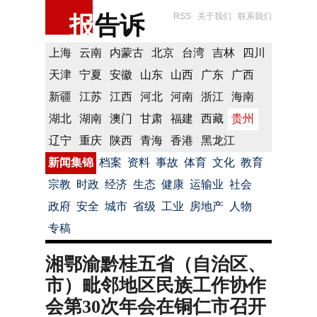
报
告诉
RSS
关于我们
联系我们
上海
云南
内蒙古
北京
台湾
吉林
四川
天津
宁夏
安徽
山东
山西
广东
广西
新疆
江苏
江西
河北
河南
浙江
海南
湖北
湖南
澳门
甘肃
福建
西藏
贵州
辽宁
重庆
陕西
青海
香港
黑龙江
新闻集锦
档案
资料
事故
体育
文化
教育
宗教
时政
经济
生态
健康
运输业
社会
政府
安全
城市
省级
工业
房地产
人物
专稿
湘鄂渝黔桂五省（自治区、
市）毗邻地区民族工作协作
会第30次年会在铜仁市召开