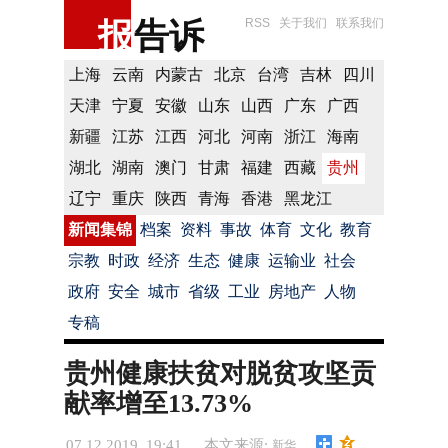
报
告诉
RSS
关于我们
联系我们
上海
云南
内蒙古
北京
台湾
吉林
四川
天津
宁夏
安徽
山东
山西
广东
广西
新疆
江苏
江西
河北
河南
浙江
海南
湖北
湖南
澳门
甘肃
福建
西藏
贵州
辽宁
重庆
陕西
青海
香港
黑龙江
新闻集锦
档案
资料
事故
体育
文化
教育
宗教
时政
经济
生态
健康
运输业
社会
政府
安全
城市
省级
工业
房地产
人物
专稿
贵州健康扶贫对脱贫攻坚贡
献率增至13.73%
07.12.2019 19:41
本文来源:
新华