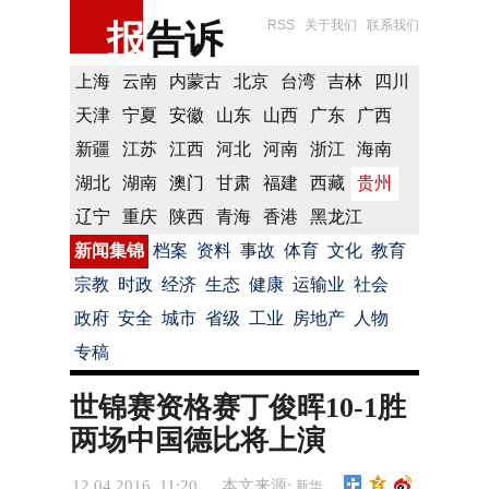
报
告诉
RSS
关于我们
联系我们
上海
云南
内蒙古
北京
台湾
吉林
四川
天津
宁夏
安徽
山东
山西
广东
广西
新疆
江苏
江西
河北
河南
浙江
海南
湖北
湖南
澳门
甘肃
福建
西藏
贵州
辽宁
重庆
陕西
青海
香港
黑龙江
新闻集锦
档案
资料
事故
体育
文化
教育
宗教
时政
经济
生态
健康
运输业
社会
政府
安全
城市
省级
工业
房地产
人物
专稿
世锦赛资格赛丁俊晖10-1胜
两场中国德比将上演
12.04.2016 11:20
本文来源:
新华