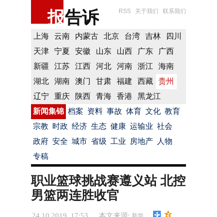
报
告诉
RSS
关于我们
联系我们
上海
云南
内蒙古
北京
台湾
吉林
四川
天津
宁夏
安徽
山东
山西
广东
广西
新疆
江苏
江西
河北
河南
浙江
海南
湖北
湖南
澳门
甘肃
福建
西藏
贵州
辽宁
重庆
陕西
青海
香港
黑龙江
新闻集锦
档案
资料
事故
体育
文化
教育
宗教
时政
经济
生态
健康
运输业
社会
政府
安全
城市
省级
工业
房地产
人物
专稿
职业篮球挑战赛遵义站 北控
男篮两连胜收官
24.10.2019 17:53
本文来源:
新华