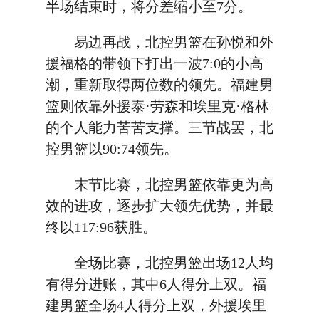
半场结束时，将分差缩小至7分。
易边再战，北控男篮在孙悦和外
援福格的带领下打出一波7:0的小高
潮，重新取得两位数的领先。福建男
篮则依靠外援泰·劳森和埃里克·格林
的个人能力苦苦支撑。三节战罢，北
控男篮以90:74领先。
末节比赛，北控男篮依靠更为高
效的进攻，逐步扩大领先优势，并最
终以117:96获胜。
全场比赛，北控男篮出场12人均
有得分进账，其中6人得分上双。福
建男篮全场4人得分上双，外援埃里