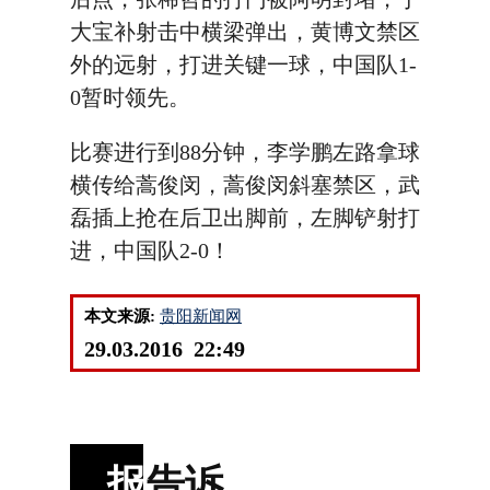
大宝补射击中横梁弹出，黄博文禁区
外的远射，打进关键一球，中国队1-
0暂时领先。
比赛进行到88分钟，李学鹏左路拿球
横传给蒿俊闵，蒿俊闵斜塞禁区，武
磊插上抢在后卫出脚前，左脚铲射打
进，中国队2-0！
本文来源:
贵阳新闻网
29.03.2016 22:49
报
告诉