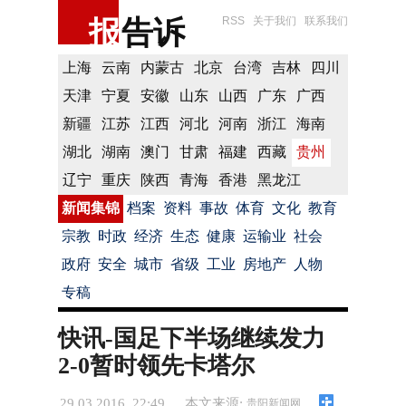
报
告诉
RSS
关于我们
联系我们
上海
云南
内蒙古
北京
台湾
吉林
四川
天津
宁夏
安徽
山东
山西
广东
广西
新疆
江苏
江西
河北
河南
浙江
海南
湖北
湖南
澳门
甘肃
福建
西藏
贵州
辽宁
重庆
陕西
青海
香港
黑龙江
新闻集锦
档案
资料
事故
体育
文化
教育
宗教
时政
经济
生态
健康
运输业
社会
政府
安全
城市
省级
工业
房地产
人物
专稿
快讯-国足下半场继续发力
2-0暂时领先卡塔尔
29.03.2016 22:49
本文来源:
贵阳新闻网