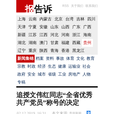
报
告诉
RSS
关于我们
联系我们
上海
云南
内蒙古
北京
台湾
吉林
四川
天津
宁夏
安徽
山东
山西
广东
广西
新疆
江苏
江西
河北
河南
浙江
海南
湖北
湖南
澳门
甘肃
福建
西藏
贵州
辽宁
重庆
陕西
青海
香港
黑龙江
新闻集锦
档案
资料
事故
体育
文化
教育
宗教
时政
经济
生态
健康
运输业
社会
政府
安全
城市
省级
工业
房地产
人物
专稿
追授文伟红同志“全省优秀
共产党员”称号的决定
02.12.2019 16:31
本文来源:
贵州新闻