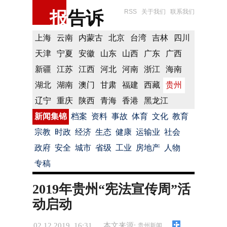
报
告诉
RSS
关于我们
联系我们
上海
云南
内蒙古
北京
台湾
吉林
四川
天津
宁夏
安徽
山东
山西
广东
广西
新疆
江苏
江西
河北
河南
浙江
海南
湖北
湖南
澳门
甘肃
福建
西藏
贵州
辽宁
重庆
陕西
青海
香港
黑龙江
新闻集锦
档案
资料
事故
体育
文化
教育
宗教
时政
经济
生态
健康
运输业
社会
政府
安全
城市
省级
工业
房地产
人物
专稿
2019年贵州“宪法宣传周”活
动启动
02.12.2019 16:31
本文来源:
贵州新闻