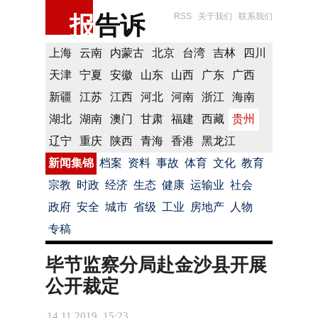
报
告诉
RSS
关于我们
联系我们
上海
云南
内蒙古
北京
台湾
吉林
四川
天津
宁夏
安徽
山东
山西
广东
广西
新疆
江苏
江西
河北
河南
浙江
海南
湖北
湖南
澳门
甘肃
福建
西藏
贵州
辽宁
重庆
陕西
青海
香港
黑龙江
新闻集锦
档案
资料
事故
体育
文化
教育
宗教
时政
经济
生态
健康
运输业
社会
政府
安全
城市
省级
工业
房地产
人物
专稿
毕节监察分局赴金沙县开展
公开裁定
14.11.2019 15:23