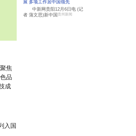
展 多项工作居中国领先
中新网贵阳12月6日电 (记
者 蒲文思)新中国
贵州新闻
，聚焦
特色品
科技成
列入国