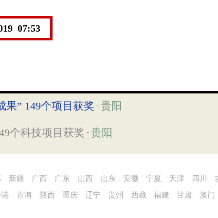
2019 07:53
成果” 149个项目获奖
贵阳
-
149个科技项目获奖
贵阳
-
苏
新疆
广西
广东
山西
山东
安徽
宁夏
天津
四川
香港
青海
陕西
重庆
辽宁
贵州
西藏
福建
甘肃
澳门