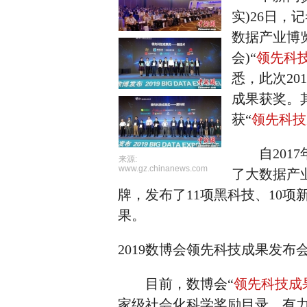
实)26日，
数据产业博
会)“
领先科
悉，此次20
成果获奖。
获“
领先科技
自2017
来源:
www.gz.chinanews.com
了大数据产业
牌，发布了11项黑科技、10项
果。
2019数博会领先科技成果发布会
目前，数博会“
领先科技成
家级社会化科学奖励目录，有