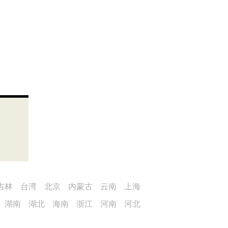
吉林
台湾
北京
内蒙古
云南
上海
湖南
湖北
海南
浙江
河南
河北