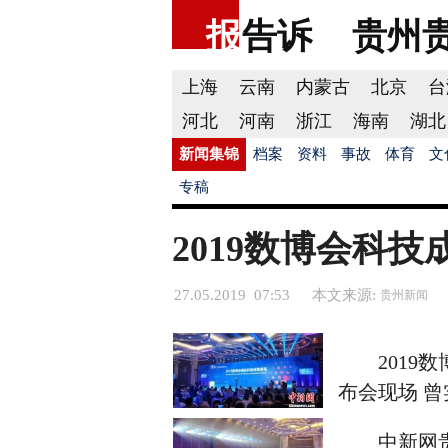
报
告诉
贵州
上海
云南
内蒙古
北京
台
河北
河南
浙江
海南
湖北
新闻集锦
档案
资料
事故
体育
文
专稿
2019数博会科技
27.05.2019 07:53
本文来源:
贵州新闻
2019数
布会现场 曾
中新网贵阳