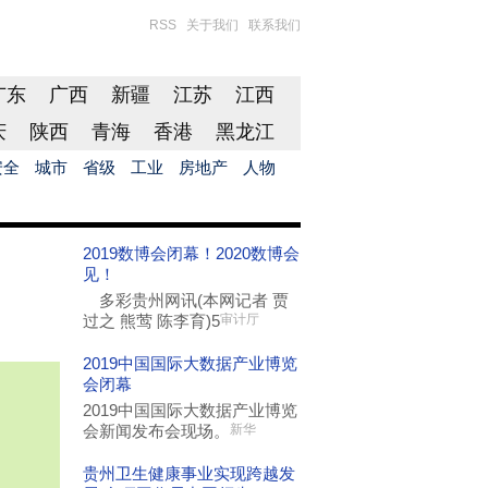
RSS
关于我们
联系我们
广东
广西
新疆
江苏
江西
庆
陕西
青海
香港
黑龙江
安全
城市
省级
工业
房地产
人物
2019数博会闭幕！2020数博会
见！
多彩贵州网讯(本网记者 贾
过之 熊莺 陈李育)5
审计厅
2019中国国际大数据产业博览
会闭幕
2019中国国际大数据产业博览
会新闻发布会现场。
新华
贵州卫生健康事业实现跨越发