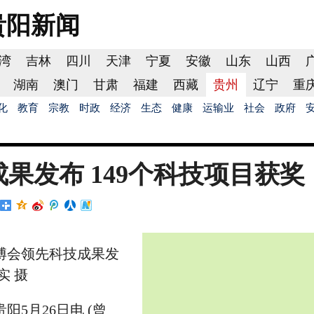
贵阳
新闻
湾
吉林
四川
天津
宁夏
安徽
山东
山西
湖南
澳门
甘肃
福建
西藏
贵州
辽宁
重
化
教育
宗教
时政
经济
生态
健康
运输业
社会
政府
成果发布 149个科技项目获奖
博会领先科技成果发
实 摄
5月26日电 (曾