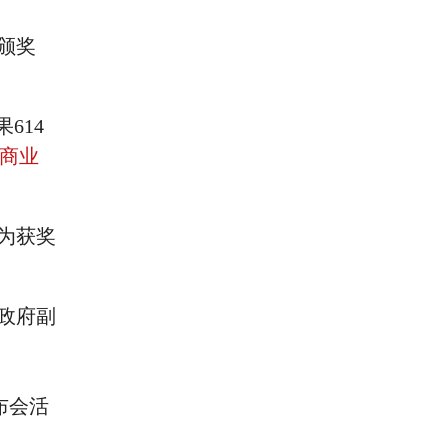
颁奖
614
商业
为获奖
政府副
发布会活